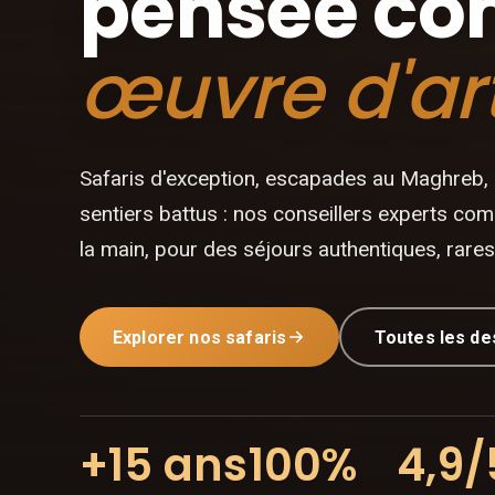
pensée c
œuvre d'ar
Safaris d'exception, escapades au Maghreb,
sentiers battus : nos conseillers experts com
la main, pour des séjours authentiques, rares 
Explorer nos safaris
Toutes les de
+15 ans
100%
4,9/