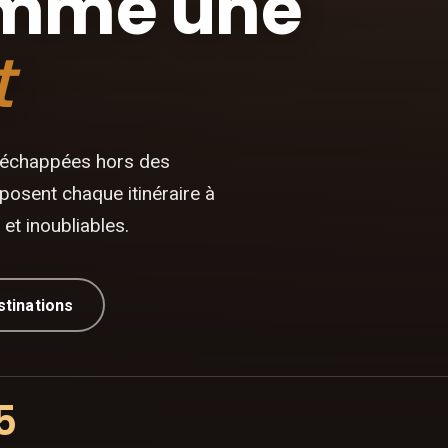
omme une
t
 échappées hors des
posent chaque itinéraire à
et inoubliables.
stinations
5