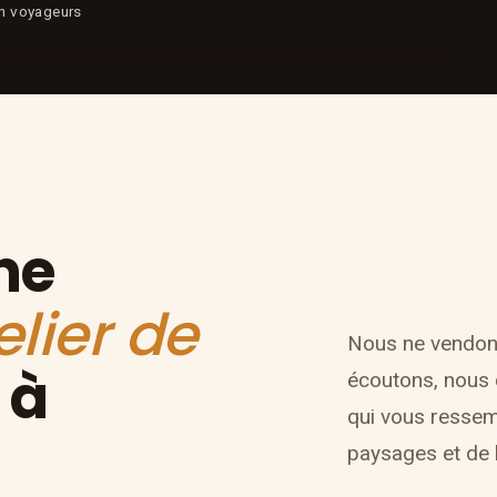
on voyageurs
ne
elier de
Nous ne vendon
 à
écoutons, nous 
qui vous ressem
paysages et de l