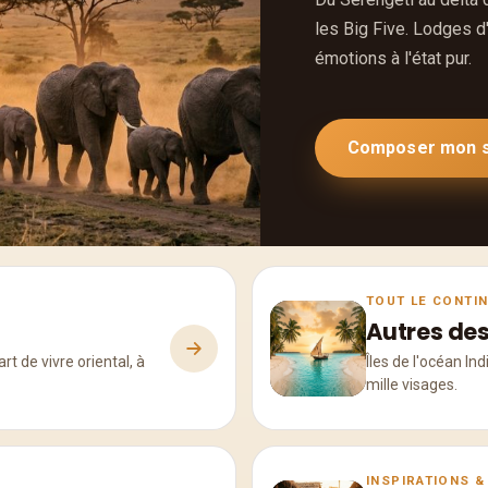
les Big Five. Lodges d
émotions à l'état pur.
Composer mon s
TOUT LE CONTI
Autres des
t de vivre oriental, à
Îles de l'océan Ind
mille visages.
INSPIRATIONS &