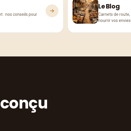
Le Blog
t : nos conseils pour
Carnets de route, 
nourrir vos envies
 conçu