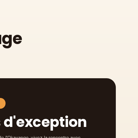
age
É
s d'exception
de l'Okavango, vivez la rencontre avec