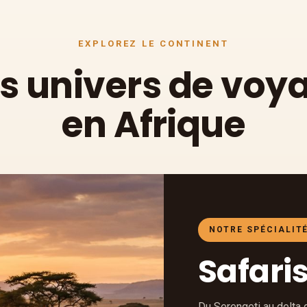
EXPLOREZ LE CONTINENT
s univers de voy
en Afrique
NOTRE SPÉCIALIT
Safari
Du Serengeti au delta 