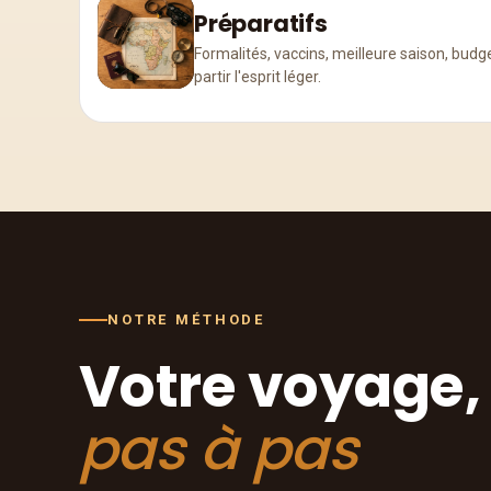
Préparatifs
Formalités, vaccins, meilleure saison, budge
partir l'esprit léger.
NOTRE MÉTHODE
Votre voyage,
pas à pas