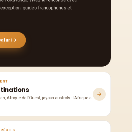
'exception, guides francophones et
afari
NENT
tinations
ien, Afrique de l'Ouest, joyaux australs : l'Afrique a
 RÉCITS