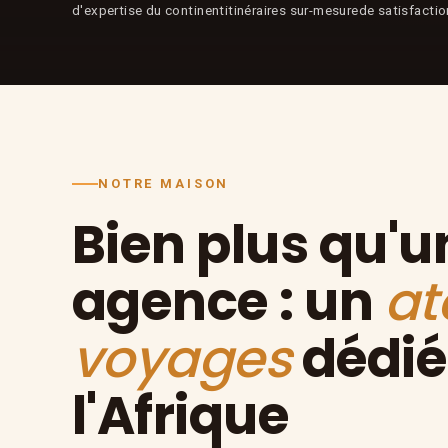
d'expertise du continent
itinéraires sur-mesure
de satisfacti
NOTRE MAISON
Bien plus qu'u
agence : un
at
voyages
dédié
l'Afrique