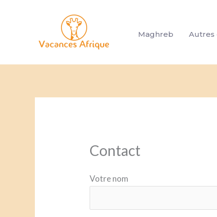
Aller
au
Maghreb
Autres 
contenu
Contact
Votre nom