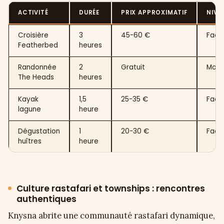
ACTIVITÉ
DURÉE
PRIX APPROXIMATIF
NIVE
Croisière
3
45-60 €
Facil
Featherbed
heures
Randonnée
2
Gratuit
Moy
The Heads
heures
Kayak
1,5
25-35 €
Facil
lagune
heure
Dégustation
1
20-30 €
Facil
huîtres
heure
Culture rastafari et townships : rencontres
authentiques
Knysna abrite une communauté rastafari dynamique,