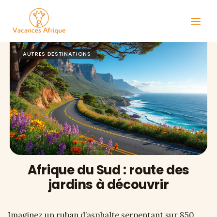
Aller
au
contenu
AUTRES DESTINATIONS
Afrique du Sud : route des
jardins à découvrir
Imaginez un ruban d’asphalte serpentant sur 850