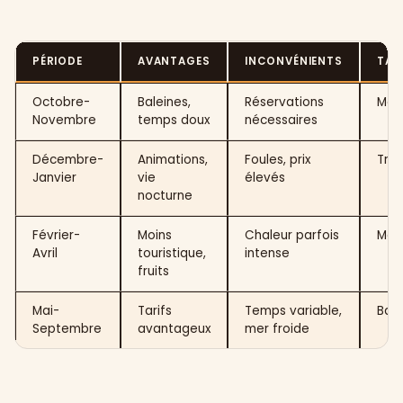
PÉRIODE
AVANTAGES
INCONVÉNIENTS
TAR
Octobre-
Baleines,
Réservations
Moy
Novembre
temps doux
nécessaires
Décembre-
Animations,
Foules, prix
Très
Janvier
vie
élevés
nocturne
Février-
Moins
Chaleur parfois
Moy
Avril
touristique,
intense
fruits
Mai-
Tarifs
Temps variable,
Bas
Septembre
avantageux
mer froide