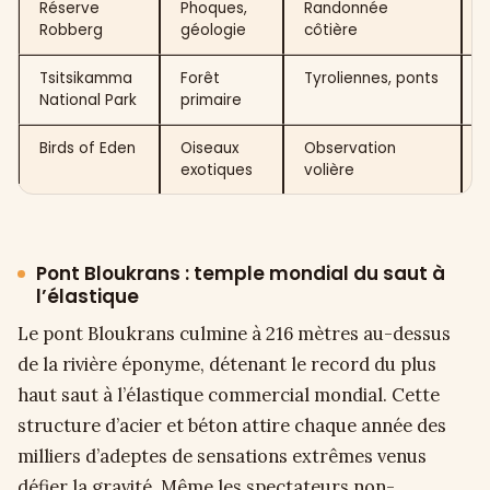
Réserve
Phoques,
Randonnée
Robberg
géologie
côtière
Tsitsikamma
Forêt
Tyroliennes, ponts
National Park
primaire
Birds of Eden
Oiseaux
Observation
1
exotiques
volière
Pont Bloukrans : temple mondial du saut à
l’élastique
Le pont Bloukrans culmine à 216 mètres au-dessus
de la rivière éponyme, détenant le record du plus
haut saut à l’élastique commercial mondial. Cette
structure d’acier et béton attire chaque année des
milliers d’adeptes de sensations extrêmes venus
défier la gravité. Même les spectateurs non-