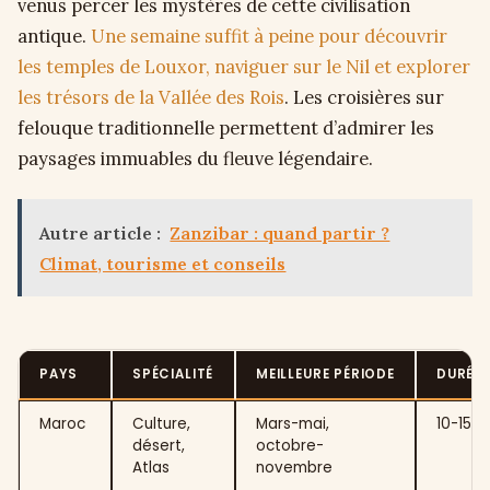
venus percer les mystères de cette civilisation
antique.
Une semaine suffit à peine pour découvrir
les temples de Louxor, naviguer sur le Nil et explorer
les trésors de la Vallée des Rois
. Les croisières sur
felouque traditionnelle permettent d’admirer les
paysages immuables du fleuve légendaire.
Autre article :
Zanzibar : quand partir ?
Climat, tourisme et conseils
PAYS
SPÉCIALITÉ
MEILLEURE PÉRIODE
DURÉE
Maroc
Culture,
Mars-mai,
10-15 j
désert,
octobre-
Atlas
novembre