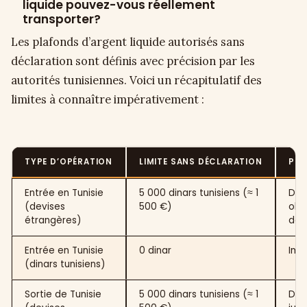
liquide pouvez-vous réellement
transporter?
Les plafonds d’argent liquide autorisés sans
déclaration sont définis avec précision par les
autorités tunisiennes. Voici un récapitulatif des
limites à connaître impérativement :
TYPE D’OPÉRATION
LIMITE SANS DÉCLARATION
PRO
Entrée en Tunisie
5 000 dinars tunisiens (≈ 1
Déc
(devises
500 €)
obli
étrangères)
dou
Entrée en Tunisie
0 dinar
Imp
(dinars tunisiens)
Sortie de Tunisie
5 000 dinars tunisiens (≈ 1
Déc