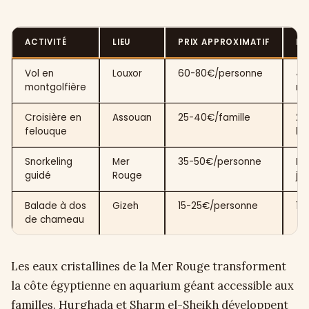
ACTIVITÉ
LIEU
PRIX APPROXIMATIF
DU
Vol en
Louxor
60-80€/personne
40
montgolfière
mi
Croisière en
Assouan
25-40€/famille
2-
felouque
he
Snorkeling
Mer
35-50€/personne
De
guidé
Rouge
jo
Balade à dos
Gizeh
15-25€/personne
1 
de chameau
Les eaux cristallines de la Mer Rouge transforment
la côte égyptienne en aquarium géant accessible aux
familles. Hurghada et Sharm el-Sheikh développent