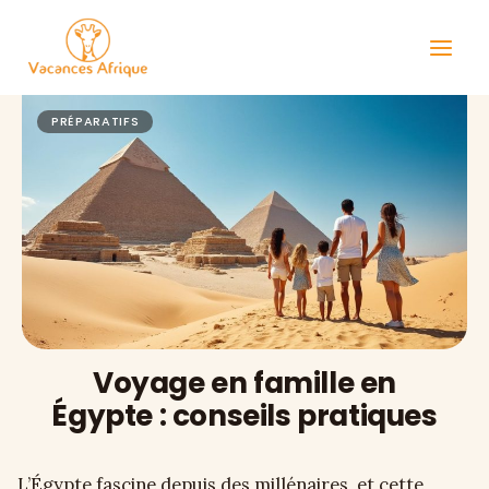
Aller
au
contenu
PRÉPARATIFS
Voyage en famille en
Égypte : conseils pratiques
L’Égypte fascine depuis des millénaires, et cette