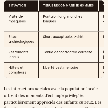
SITUATION
TENUE RECOMMANDÉE HOMMES
TE
Visite de
Pantalon long, manches
Ro
mosquées
longues
ch
Sites
Short acceptable, t-shirt
Pan
archéologiques
Restaurants
Tenue décontractée correcte
Évi
locaux
ju
Hôtels et
Liberté vestimentaire
Mai
complexes
un
Les interactions sociales avec la population locale
offrent des moments d’échange privilégiés,
particulièrement appréciés des enfants curieux. Les