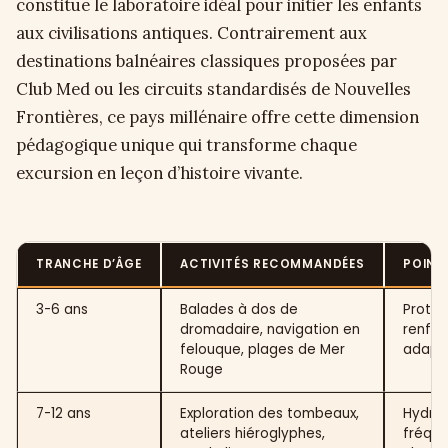
constitue le laboratoire idéal pour initier les enfants
aux civilisations antiques. Contrairement aux
destinations balnéaires classiques proposées par
Club Med ou les circuits standardisés de Nouvelles
Frontières, ce pays millénaire offre cette dimension
pédagogique unique qui transforme chaque
excursion en leçon d’histoire vivante.
TRANCHE D’ÂGE
ACTIVITÉS RECOMMANDÉES
POINT
3-6 ans
Balades à dos de
Protec
dromadaire, navigation en
renfor
felouque, plages de Mer
adapt
Rouge
7-12 ans
Exploration des tombeaux,
Hydrat
ateliers hiéroglyphes,
fréque