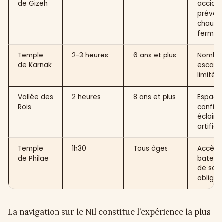
de Gizeh
accide
prévoir
chauss
fermée
Temple
2-3 heures
6 ans et plus
Nombr
de Karnak
escalie
limitée
Vallée des
2 heures
8 ans et plus
Espace
Rois
confiné
éclaira
artificie
Temple
1h30
Tous âges
Accès 
de Philae
bateau,
de sau
obligat
La navigation sur le Nil constitue l’expérience la plus