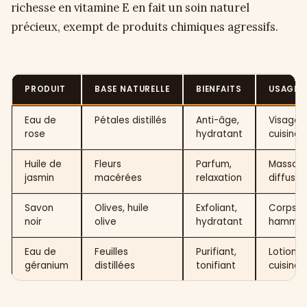
richesse en vitamine E en fait un soin naturel
précieux, exempt de produits chimiques agressifs.
PRODUIT
BASE NATURELLE
BIENFAITS
USAGE
Eau de
Pétales distillés
Anti-âge,
Visage,
rose
hydratant
cuisine
Huile de
Fleurs
Parfum,
Massage
jasmin
macérées
relaxation
diffusio
Savon
Olives, huile
Exfoliant,
Corps,
noir
olive
hydratant
hamma
Eau de
Feuilles
Purifiant,
Lotion,
géranium
distillées
tonifiant
cuisine