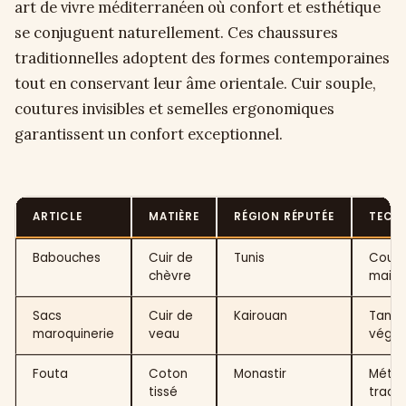
art de vivre méditerranéen où confort et esthétique
se conjuguent naturellement. Ces chaussures
traditionnelles adoptent des formes contemporaines
tout en conservant leur âme orientale. Cuir souple,
coutures invisibles et semelles ergonomiques
garantissent un confort exceptionnel.
ARTICLE
MATIÈRE
RÉGION RÉPUTÉE
TECH
Babouches
Cuir de
Tunis
Coutu
chèvre
main
Sacs
Cuir de
Kairouan
Tann
maroquinerie
veau
végét
Fouta
Coton
Monastir
Métie
tissé
tradit