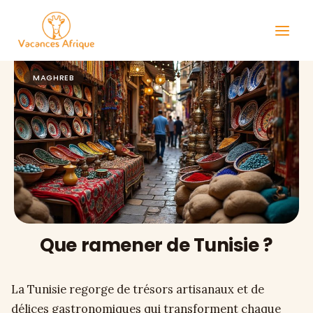
Aller
au
contenu
MAGHREB
Que ramener de Tunisie ?
La Tunisie regorge de trésors artisanaux et de
délices gastronomiques qui transforment chaque