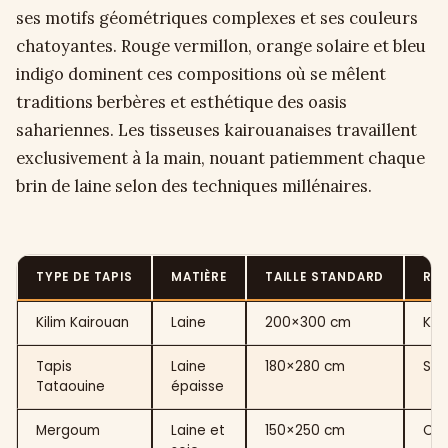
ses motifs géométriques complexes et ses couleurs
chatoyantes. Rouge vermillon, orange solaire et bleu
indigo dominent ces compositions où se mêlent
traditions berbères et esthétique des oasis
sahariennes. Les tisseuses kairouanaises travaillent
exclusivement à la main, nouant patiemment chaque
brin de laine selon des techniques millénaires.
TYPE DE TAPIS
MATIÈRE
TAILLE STANDARD
RÉG
Kilim Kairouan
Laine
200×300 cm
Kai
Tapis
Laine
180×280 cm
Sud
Tataouine
épaisse
Mergoum
Laine et
150×250 cm
Cen