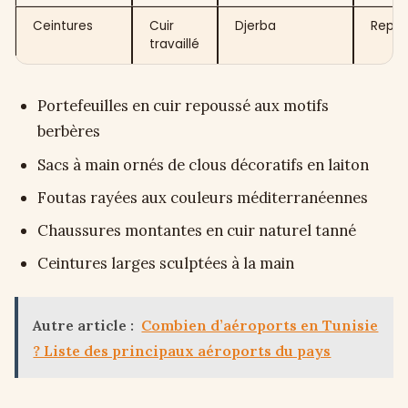
Ceintures
Cuir
Djerba
Repo
travaillé
Portefeuilles en cuir repoussé aux motifs
berbères
Sacs à main ornés de clous décoratifs en laiton
Foutas rayées aux couleurs méditerranéennes
Chaussures montantes en cuir naturel tanné
Ceintures larges sculptées à la main
Autre article :
Combien d’aéroports en Tunisie
? Liste des principaux aéroports du pays