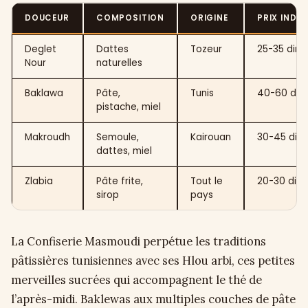
DOUCEUR
COMPOSITION
ORIGINE
PRIX INDIC
Deglet
Dattes
Tozeur
25-35 dina
Nour
naturelles
Baklawa
Pâte,
Tunis
40-60 din
pistache, miel
Makroudh
Semoule,
Kairouan
30-45 dina
dattes, miel
Zlabia
Pâte frite,
Tout le
20-30 dina
sirop
pays
La Confiserie Masmoudi perpétue les traditions
pâtissières tunisiennes avec ses Hlou arbi, ces petites
merveilles sucrées qui accompagnent le thé de
l’après-midi. Baklewas aux multiples couches de pâte