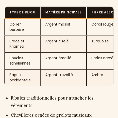
TYPE DE BIJOU
MATIÈRE PRINCIPALE
PIERRE ASSOCI
Collier
Argent massif
Corail rouge
berbère
Bracelet
Argent ciselé
Turquoise
Khamsa
Boucles
Argent émaillé
Perles nacrées
sahéliennes
Bague
Argent travaillé
Ambre
occidentale
Fibules traditionnelles pour attacher les
vêtements
Chevillères ornées de grelots musicaux