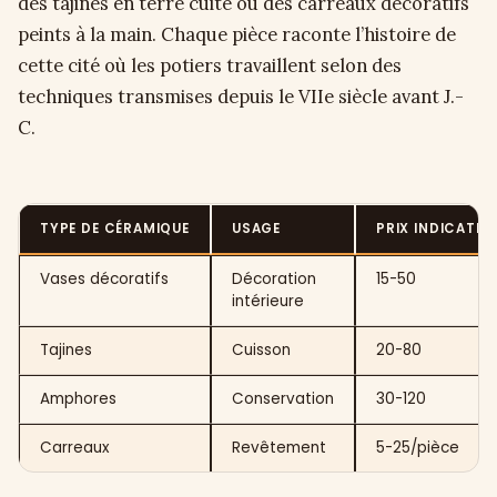
des tajines en terre cuite ou des carreaux décoratifs
peints à la main. Chaque pièce raconte l’histoire de
cette cité où les potiers travaillent selon des
techniques transmises depuis le VIIe siècle avant J.-
C.
TYPE DE CÉRAMIQUE
USAGE
PRIX INDICATIF 
Vases décoratifs
Décoration
15-50
intérieure
Tajines
Cuisson
20-80
Amphores
Conservation
30-120
Carreaux
Revêtement
5-25/pièce